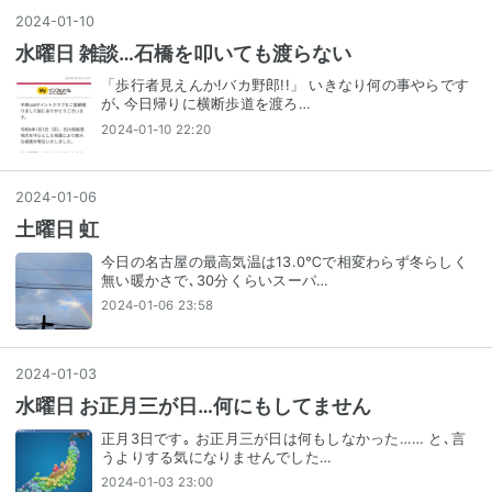
2024
-
01
-
10
水曜日 雑談…石橋を叩いても渡らない
「歩行者見えんか!バカ野郎!!」 いきなり何の事やらです
が､今日帰りに横断歩道を渡ろ…
2024-01-10 22:20
2024
-
01
-
06
土曜日 虹
今日の名古屋の最高気温は13.0℃で相変わらず冬らしく
無い暖かさで､30分くらいスーパ…
2024-01-06 23:58
2024
-
01
-
03
水曜日 お正月三が日…何にもしてません
正月3日です｡ お正月三が日は何もしなかった…… と､言
うよりする気になりませんでした…
2024-01-03 23:00